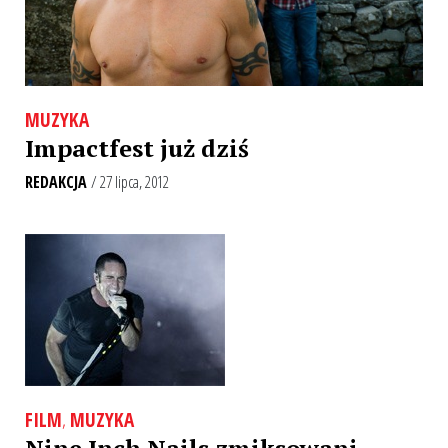
MUZYKA
Impactfest już dziś
REDAKCJA
/ 27 lipca, 2012
FILM
,
MUZYKA
Nine Inch Nails zmiksowani