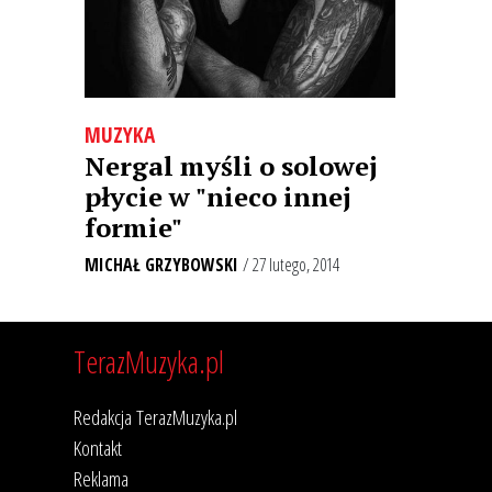
MUZYKA
Nergal myśli o solowej
płycie w "nieco innej
formie"
MICHAŁ GRZYBOWSKI
/ 27 lutego, 2014
TerazMuzyka.pl
Redakcja TerazMuzyka.pl
Kontakt
Reklama