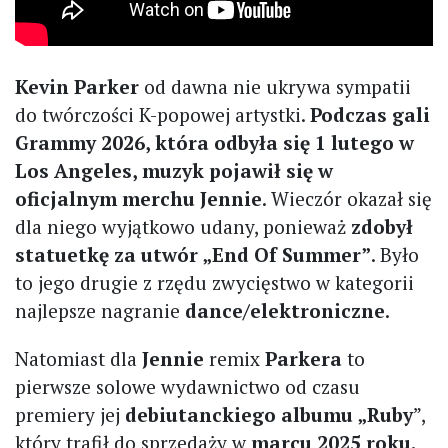
Kevin Parker
od dawna nie ukrywa sympatii
do twórczości K-popowej artystki.
Podczas gali
Grammy 2026, która odbyła się 1 lutego w
Los Angeles, muzyk pojawił się w
oficjalnym merchu Jennie
. Wieczór okazał się
dla niego wyjątkowo udany, ponieważ
zdobył
statuetkę za utwór „End Of Summer”
. Było
to jego drugie z rzędu zwycięstwo w kategorii
najlepsze nagranie
dance/elektroniczne
.
Natomiast dla
Jennie
remix
Parkera
to
pierwsze solowe wydawnictwo od czasu
premiery jej
debiutanckiego albumu „Ruby
”,
który trafił do sprzedaży w
marcu 2025 roku.