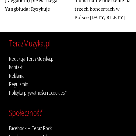
(Megadeth) przestrzega
industrialne uderzenie na
Yungbluda: Ryzykuje
trzech koncertach w
Polsce [DATY, BILETY]
TerazMuzyka.pl
Redakcja TerazMuzyka.pl
Kontakt
Reklama
Regulamin
Polityka prywatności i „cookies”
Społeczność
Facebook – Teraz Rock