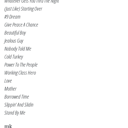
Whatever Gets You Thru The Night
(Just Like) Starting Over
#9 Dream
Give Peace A Chance
Beautiful Boy
Jealous Guy
Nobody Told Me
Cold Turkey
Power To The People
Working Class Hero
Love
Mother
Borrowed Time
Slippin' And Slidin
Stand By Me
mk