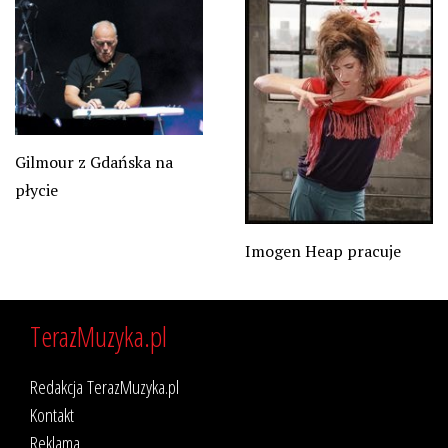
Gilmour z Gdańska na
płycie
Imogen Heap pracuje
TerazMuzyka.pl
Redakcja TerazMuzyka.pl
Kontakt
Reklama