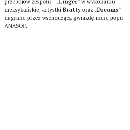
przebojów zespołu – „
Linger
” w wykonaniu
meksykańskiej artystki
Bratty
oraz „
Dreams
”
nagrane przez wschodzącą gwiazdę indie popu
ANASOF.