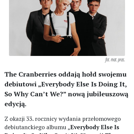
fot. mat. pras.
The Cranberries oddają hołd swojemu
debiutowi „Everybody Else Is Doing It,
So Why Can’t We?” nową jubileuszową
edycją.
Z okazji 33. rocznicy wydania przełomowego
debiutanckiego albumu „
Everybody Else Is