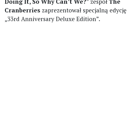
Doing It, So Why Can’t We?
” zespół
The
Cranberries
zaprezentował specjalną edycję
„33rd Anniversary Deluxe Edition”.