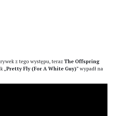
 urywek z tego występu, teraz
The Offspring
k „
Pretty Fly (For A White Guy)
” wypadł na