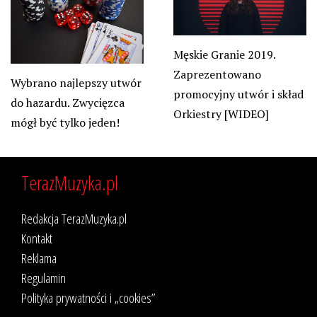
Męskie Granie 2019.
Zaprezentowano
Wybrano najlepszy utwór
promocyjny utwór i skład
do hazardu. Zwycięzca
Orkiestry [WIDEO]
mógł być tylko jeden!
TerazMuzyka.pl
Redakcja TerazMuzyka.pl
Kontakt
Reklama
Regulamin
Polityka prywatności i „cookies”