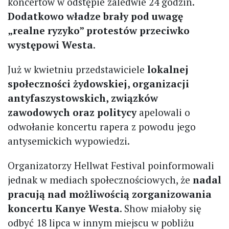
koncertów w odstępie zaledwie 24 godzin.
Dodatkowo władze brały pod uwagę
„realne ryzyko” protestów przeciwko
występowi Westa
.
Już w kwietniu przedstawiciele
lokalnej
społeczności żydowskiej, organizacji
antyfaszystowskich, związków
zawodowych oraz politycy
apelowali o
odwołanie koncertu rapera z powodu jego
antysemickich wypowiedzi.
Organizatorzy Hellwat Festival poinformowali
jednak w mediach społecznościowych, że
nadal
pracują nad możliwością zorganizowania
koncertu Kanye Westa
. Show miałoby się
odbyć 18 lipca w innym miejscu w pobliżu