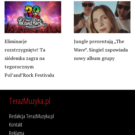
Eliminacje
Jungle prezentują „The
rozstrzygnięte! Ta
Wave”. Singiel zapowiada
siódemka zagra na
nowy album grupy
tegorocznym
Pol’and’Rock Festivalu
TerazMuzyka.pl
Redakcja TerazMuzyka.pl
Kontakt
Reklama