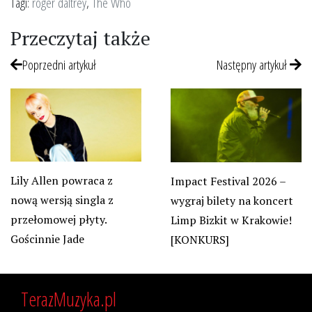
Tagi:
roger daltrey
,
The Who
Przeczytaj także
Poprzedni artykuł
Następny artykuł
Lily Allen powraca z
Impact Festival 2026 –
nową wersją singla z
wygraj bilety na koncert
przełomowej płyty.
Limp Bizkit w Krakowie!
Gościnnie Jade
[KONKURS]
TerazMuzyka.pl