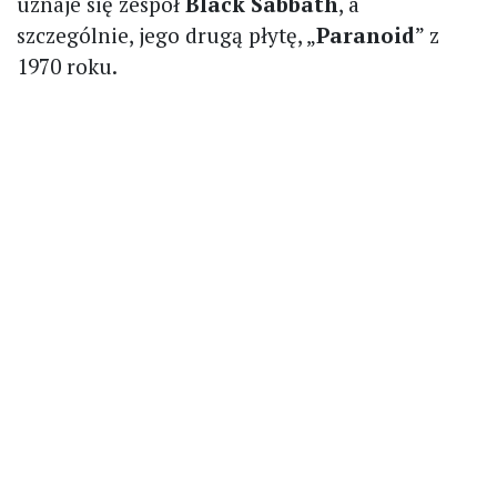
uznaje się zespół
Black Sabbath
, a
szczególnie, jego drugą płytę, „
Paranoid
” z
1970 roku.