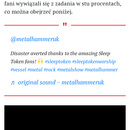
fani wywiązali się z zadania w stu procentach,
co można obejrzeć poniżej.
@metalhammeruk
Disaster averted thanks to the amazing Sleep
Token fans!
#sleeptoken
#sleeptokenworship
#vessel
#metal
#rock
#metalshow
#metalhammer
♬ original sound – metalhammeruk