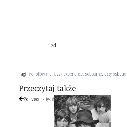
red
Tagi:
fire follow me
,
krzak experience
,
sobourne
,
ozzy osbour
Przeczytaj także
Poprzedni artykuł