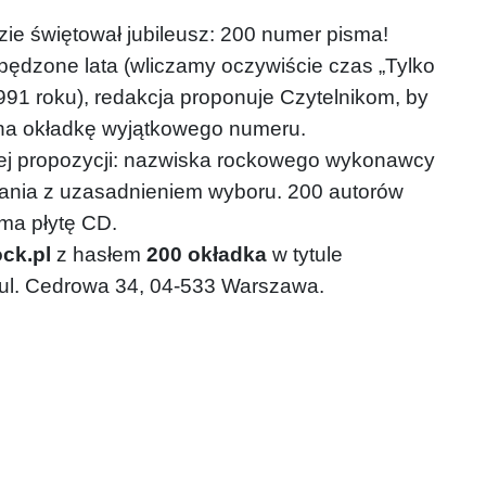
zie świętował jubileusz: 200 numer pisma!
ędzone lata (wliczamy oczywiście czas „Tylko
991 roku), redakcja proponuje Czytelnikom, by
ć na okładkę wyjątkowego numeru.
zej propozycji: nazwiska rockowego wykonawcy
dania z uzasadnieniem wyboru. 200 autorów
ma płytę CD.
ck.pl
z hasłem
200 okładka
w tytule
 ul. Cedrowa 34, 04-533 Warszawa.