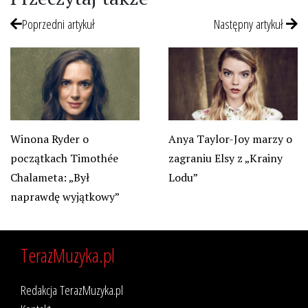
Poprzedni artykuł
Następny artykuł
Winona Ryder o
Anya Taylor-Joy marzy o
początkach Timothée
zagraniu Elsy z „Krainy
Chalameta: „Był
Lodu”
naprawdę wyjątkowy”
TerazMuzyka.pl
Redakcja TerazMuzyka.pl