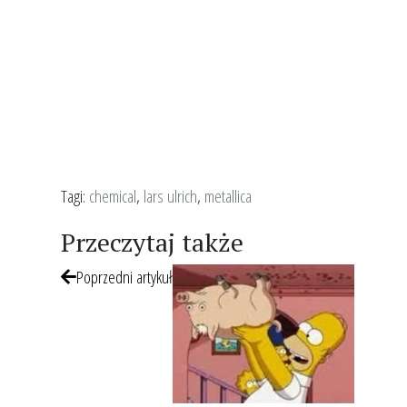
Tagi:
chemical
,
lars ulrich
,
metallica
Przeczytaj także
Poprzedni artykuł