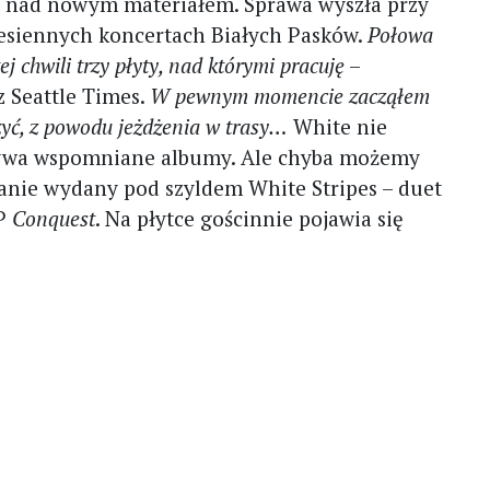
je nad nowym materiałem. Sprawa wyszła przy
esiennych koncertach Białych Pasków.
Połowa
ej chwili trzy płyty, nad którymi pracuję
–
z Seattle Times.
W pewnym momencie zacząłem
czyć, z powodu jeżdżenia w trasy…
White nie
grywa wspomniane albumy. Ale chyba możemy
stanie wydany pod szyldem White Stripes – duet
EP
Conquest
. Na płytce gościnnie pojawia się