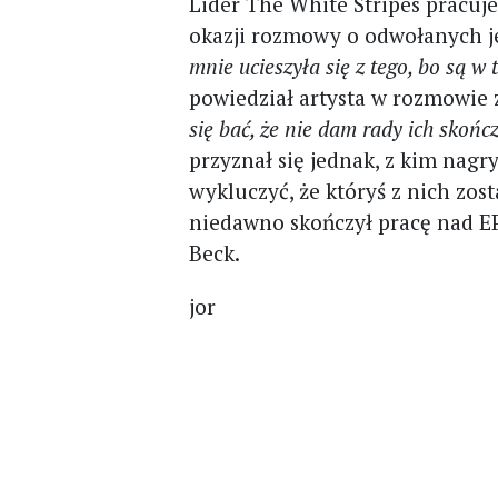
Lider The White Stripes pracu
okazji rozmowy o odwołanych j
mnie ucieszyła się z tego, bo są w t
powiedział artysta w rozmowie 
się bać, że nie dam rady ich skoń
przyznał się jednak, z kim na
wykluczyć, że któryś z nich zo
niedawno skończył pracę nad 
Beck.
jor