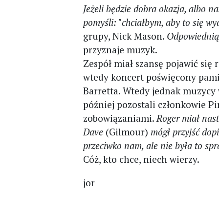
Jeżeli będzie dobra okazja, albo n
pomyśli: "chciałbym, aby to się wy
grupy, Nick Mason.
Odpowiednią 
przyznaje muzyk.
Zespół miał szansę pojawić się
wtedy koncert poświęcony pamię
Barretta. Wtedy jednak muzycy 
później pozostali członkowie P
zobowiązaniami.
Roger miał nast
Dave
(Gilmour)
mógł przyjść dop
przeciwko nam, ale nie była to sp
Cóż, kto chce, niech wierzy.
jor