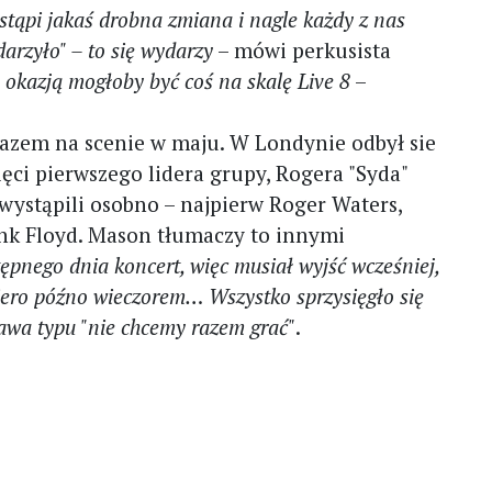
astąpi jakaś drobna zmiana i nagle każdy z nas
darzyło" – to się wydarzy
– mówi perkusista
okazją mogłoby być coś na skalę Live 8
–
 razem na scenie w maju. W Londynie odbył sie
ci pierwszego lidera grupy, Rogera "Syda"
wystąpili osobno – najpierw Roger Waters,
ink Floyd. Mason tłumaczy to innymi
ępnego dnia koncert, więc musiał wyjść wcześniej,
iero późno wieczorem… Wszystko sprzysięgło się
rawa typu "nie chcemy razem grać"
.