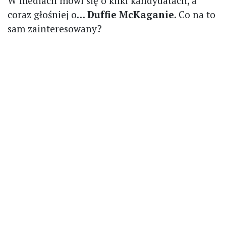
W mediach mówi się o kilki kandydatach, a
coraz głośniej o…
Duffie McKaganie
. Co na to
sam zainteresowany?