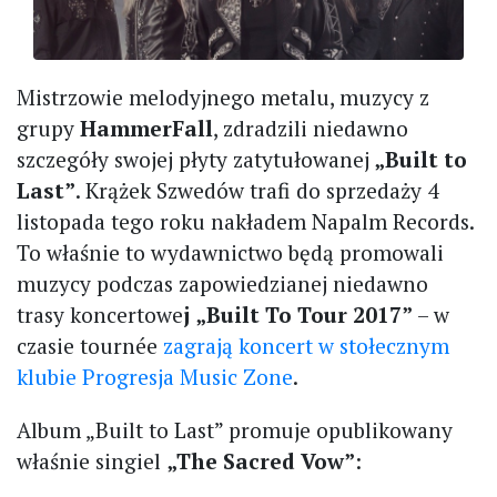
Mistrzowie melodyjnego metalu, muzycy z
grupy
HammerFall
, zdradzili niedawno
szczegóły swojej płyty zatytułowanej
„Built to
Last”
. Krążek Szwedów trafi do sprzedaży 4
listopada tego roku nakładem Napalm Records.
To właśnie to wydawnictwo będą promowali
muzycy podczas zapowiedzianej niedawno
trasy koncertowe
j „Built To Tour 2017”
– w
czasie tournée
zagrają koncert w stołecznym
klubie Progresja Music Zone
.
Album „Built to Last” promuje opublikowany
właśnie singiel
„The Sacred Vow”
: