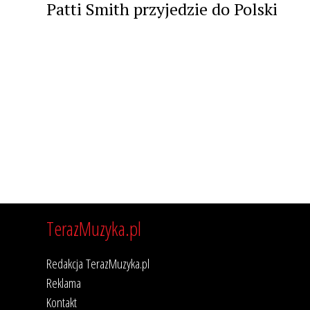
Patti Smith przyjedzie do Polski
TerazMuzyka.pl
Redakcja TerazMuzyka.pl
Reklama
Kontakt