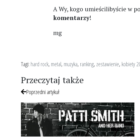
A Wy, kogo umieścilibyście w 
komentarzy
!
mg
Tagi:
hard rock
,
metal
,
muzyka
,
ranking
,
zestawienie
,
kobiety 
Przeczytaj także
Poprzedni artykuł