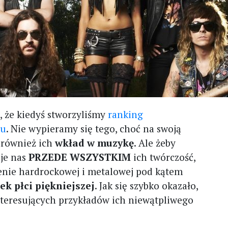
 że kiedyś stworzyliśmy
ranking
lu
. Nie wypieramy się tego, choć na swoją
 również ich
wkład w muzykę
. Ale żeby
uje nas
PRZEDE WSZYSTKIM
ich twórczość,
cenie hardrockowej i metalowej pod kątem
k płci piękniejszej
. Jak się szybko okazało,
nteresujących przykładów ich niewątpliwego