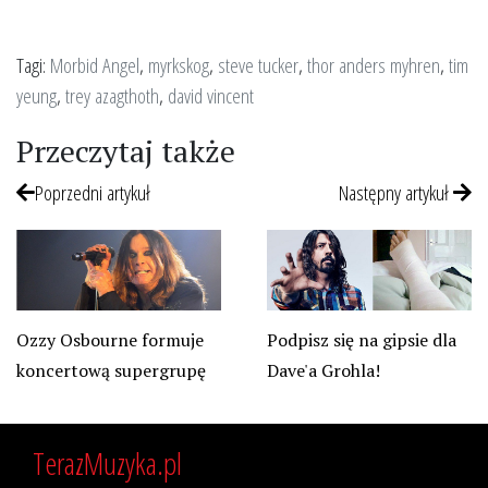
Tagi:
Morbid Angel
,
myrkskog
,
steve tucker
,
thor anders myhren
,
tim
yeung
,
trey azagthoth
,
david vincent
Przeczytaj także
Poprzedni artykuł
Następny artykuł
Ozzy Osbourne formuje
Podpisz się na gipsie dla
koncertową supergrupę
Dave'a Grohla!
TerazMuzyka.pl