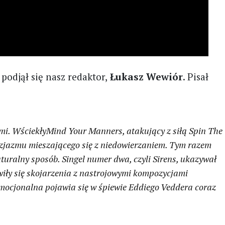
m
podjął się nasz redaktor,
Łukasz Wewiór
. Pisał
mi. Wściekły
Mind Your Manners
, atakujący z siłą
Spin The
tuzjazmu mieszającego się z niedowierzaniem. Tym razem
turalny sposób. Singel numer dwa, czyli
Sirens
, ukazywał
awiły się skojarzenia z nastrojowymi kompozycjami
 emocjonalna pojawia się w śpiewie Eddiego Veddera coraz