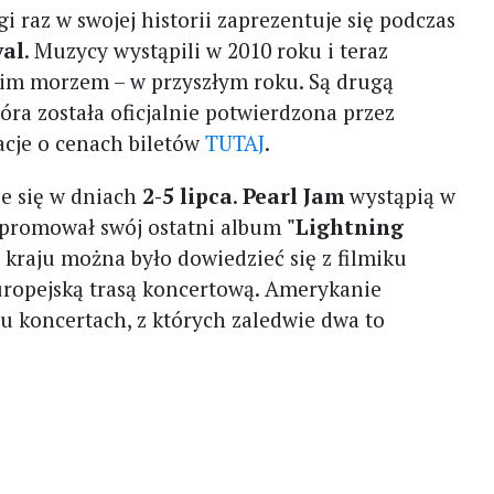
i raz w swojej historii zaprezentuje się podczas
val
. Muzycy wystąpili w 2010 roku i teraz
kim morzem – w przyszłym roku. Są drugą
tóra została oficjalnie potwierdzona przez
acje o cenach biletów
TUTAJ
.
e się w dniach
2-5 lipca
.
Pearl Jam
wystąpią w
ie promował swój ostatni album
"Lightning
 kraju można było dowiedzieć się z filmiku
ropejską trasą koncertową. Amerykanie
u koncertach, z których zaledwie dwa to