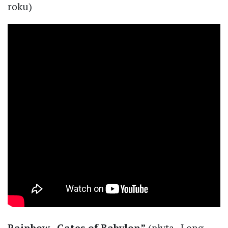
roku)
Rainbow „Gates of Babylon”
(płyta „Long