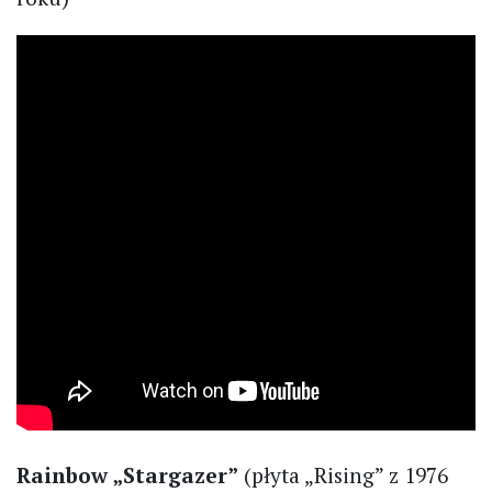
Rainbow „Stargazer”
(płyta „Rising” z 1976