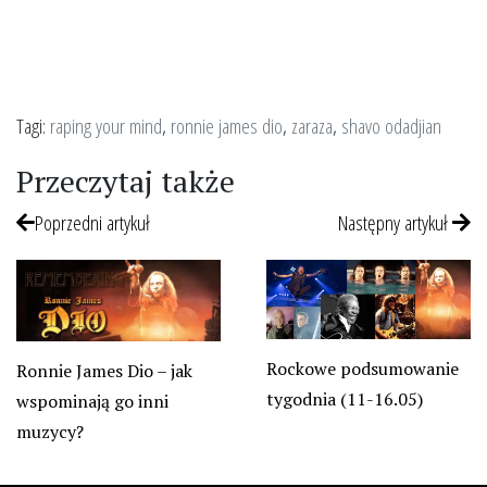
Tagi:
raping your mind
,
ronnie james dio
,
zaraza
,
shavo odadjian
Przeczytaj także
Poprzedni artykuł
Następny artykuł
Rockowe podsumowanie
Ronnie James Dio – jak
tygodnia (11-16.05)
wspominają go inni
muzycy?