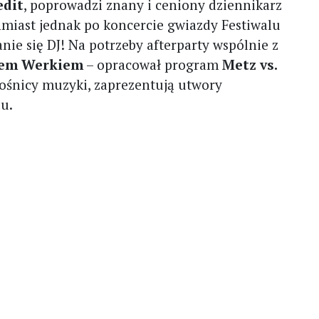
edit
, poprowadzi znany i ceniony dziennikarz
hmiast jednak po koncercie gwiazdy Festiwalu
anie się DJ! Na potrzeby afterparty wspólnie z
jem Werkiem
– opracował program
Metz vs.
lośnicy muzyki, zaprezentują utwory
u.