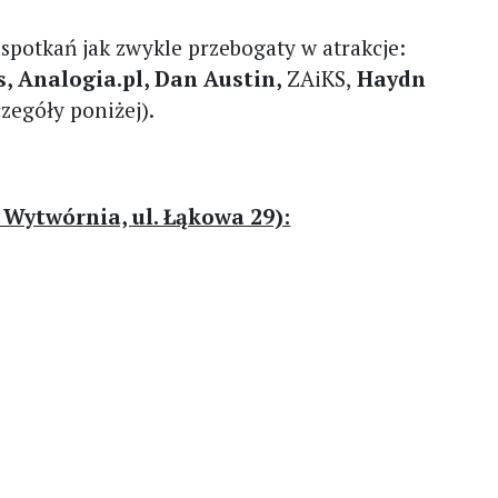
 spotkań jak zwykle przebogaty w atrakcje:
, Analogia.pl, Dan Austin,
ZAiKS,
Haydn
zegóły poniżej).
 Wytwórnia, ul. Łąkowa 29):