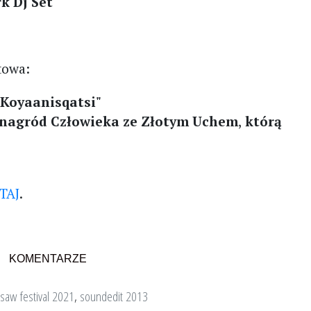
k Dj Set
towa:
"Koyaanisqatsi"
a nagród Człowieka ze Złotym Uchem
,
którą
TAJ
.
KOMENTARZE
saw festival 2021
,
soundedit 2013