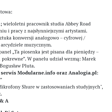
atowa:
;
wieloletni pracownik studia Abbey Road
u i pracy z najsłynniejszymi artystami.
sztuka konwersji analogowo – cyfrowej /
 w arcydziele muzycznym.
panel „Ta piosenka jest pisana dla pieniędzy –
 i pokrewne”. W panelu udział wezmą: Marek
 Bogusław Pluta.
, serwis Modularne.info oraz Analogia.pl:
”
Mikrofony Shure w zastosowaniach studyjnych",
z
.
 & A