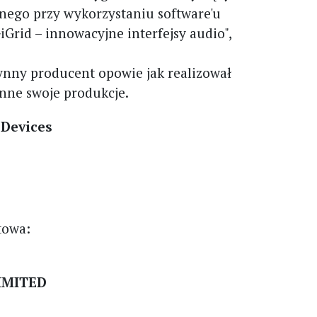
nego przy wykorzystaniu software'u
iGrid – innowacyjne interfejsy audio",
ynny producent opowie jak realizował
inne swoje produkcje.
Devices
towa:
IMITED