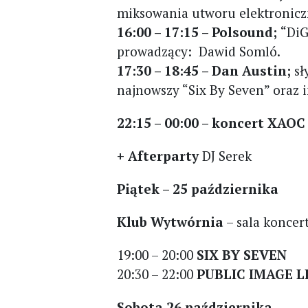
miksowania utworu elektronicz
16:00 – 17:15 – Polsound;
“DiG
prowadzący: Dawid Somló.
17:30 – 18:45 – Dan Austin;
sł
najnowszy “Six By Seven” oraz 
22:15 – 00:00 –
koncert
XAOC 
+ Afterparty
DJ Serek
Piątek – 25 października
Klub Wytwórnia
– sala koncer
19:00 – 20:00
SIX BY SEVEN
20:30 – 22:00
PUBLIC IMAGE L
Sobota 26 października