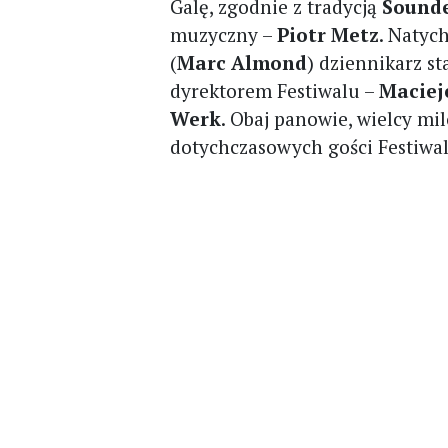
Galę, zgodnie z tradycją
Sound
muzyczny –
Piotr Metz
. Natyc
(
Marc Almond
) dziennikarz st
dyrektorem Festiwalu –
Macie
Werk
. Obaj panowie, wielcy mi
dotychczasowych gości Festiwal