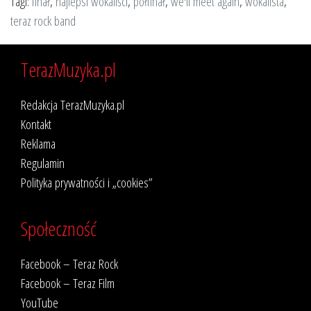
Tagi:
finał
,
najlepsi wokaliści
,
półfinał
,
we'll meet again
,
wokalista
,
teraz rock band
TerazMuzyka.pl
Redakcja TerazMuzyka.pl
Kontakt
Reklama
Regulamin
Polityka prywatności i „cookies”
Społeczność
Facebook – Teraz Rock
Facebook – Teraz Film
YouTube