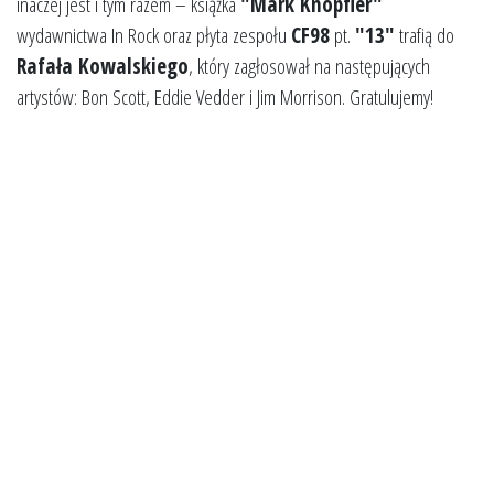
inaczej jest i tym razem – książka
"Mark Knopfler"
wydawnictwa In Rock oraz płyta zespołu
CF98
pt.
"13"
trafią do
Rafała Kowalskiego
, który zagłosował na następujących
artystów: Bon Scott, Eddie Vedder i Jim Morrison. Gratulujemy!