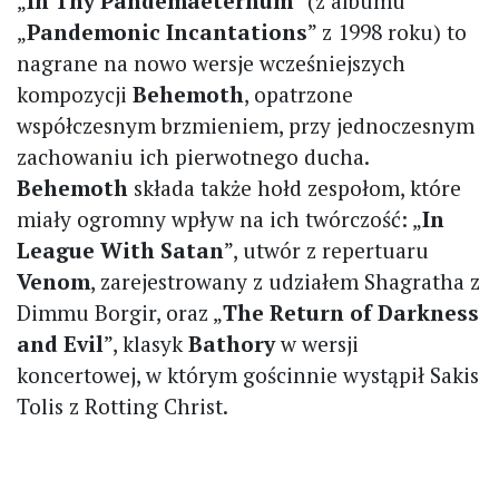
„
In Thy Pandemaeternum
” (z albumu
„
Pandemonic Incantations
” z 1998 roku) to
nagrane na nowo wersje wcześniejszych
kompozycji
Behemoth
, opatrzone
współczesnym brzmieniem, przy jednoczesnym
zachowaniu ich pierwotnego ducha.
Behemoth
składa także hołd zespołom, które
miały ogromny wpływ na ich twórczość: „
In
League With Satan
”, utwór z repertuaru
Venom
, zarejestrowany z udziałem Shagratha z
Dimmu Borgir, oraz „
The Return of Darkness
and Evil
”, klasyk
Bathory
w wersji
koncertowej, w którym gościnnie wystąpił Sakis
Tolis z Rotting Christ.