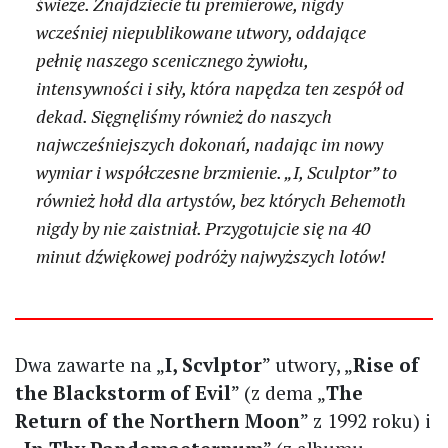
świeże. Znajdziecie tu premierowe, nigdy
wcześniej niepublikowane utwory, oddające
pełnię naszego scenicznego żywiołu,
intensywności i siły, która napędza ten zespół od
dekad. Sięgnęliśmy również do naszych
najwcześniejszych dokonań, nadając im nowy
wymiar i współczesne brzmienie. „I, Sculptor” to
również hołd dla artystów, bez których Behemoth
nigdy by nie zaistniał. Przygotujcie się na 40
minut dźwiękowej podróży najwyższych lotów!
Dwa zawarte na „
I, Scvlptor
” utwory, „
Rise of
the Blackstorm of Evil
” (z dema „
The
Return of the Northern Moon
” z 1992 roku) i