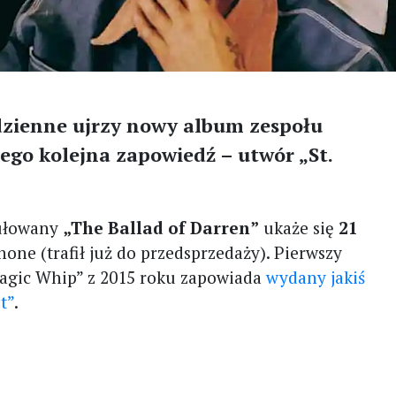
 dzienne ujrzy nowy album zespołu
 jego kolejna zapowiedź – utwór „St.
ułowany
„The Ballad of Darren”
ukaże się
21
ne (trafił już do przedsprzedaży). Pierwszy
Magic Whip” z 2015 roku zapowiada
wydany jakiś
t”
.