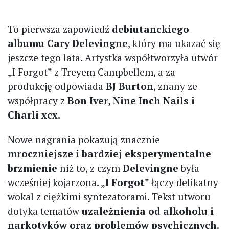
To pierwsza zapowiedź
debiutanckiego
albumu Cary Delevingne
, który ma ukazać się
jeszcze tego lata. Artystka współtworzyła utwór
„I Forgot” z Treyem Campbellem, a za
produkcję odpowiada
BJ Burton
, znany ze
współpracy z
Bon Iver, Nine Inch Nails i
Charli xcx.
Nowe nagrania pokazują znacznie
mroczniejsze i bardziej eksperymentalne
brzmienie
niż to, z czym
Delevingne
była
wcześniej kojarzona. „
I Forgot
” łączy delikatny
wokal z ciężkimi syntezatorami. Tekst utworu
dotyka tematów
uzależnienia od alkoholu i
narkotyków oraz problemów psychicznych
.