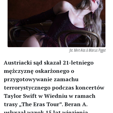
fot. Mert Alas & Marcus Piggot
Austriacki sąd skazał 21-letniego
mężczyznę oskarżonego o
przygotowywanie zamachu
terrorystycznego podczas koncertów
Taylor Swift w Wiedniu w ramach
trasy „The Eras Tour”. Beran A.
usłyszał wyrok 15 lat więzienia.