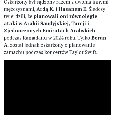
Oskarżony był sądzony razem z dwoma innymi
mężczyznami,
Ardą K. i Hasanem E
. Śledczy
twierdzili, że
planowali oni równoległe
ataki w Arabii Saudyjskiej, Turcji i
Zjednoczonych Emiratach Arabskich
podczas Ramadanu w 2024 roku. Tylko
Beran
A.
został jednak oskarżony o planowanie
zamachu podczas koncertów Taylor Swift.