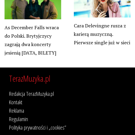
Cara Delevingne rusza z
As December Falls wraca
karierą muzyczną.
do Polski. Brytyjczycy
Pierwsze single już w sieci
zagrają dwa koncerty
jesienią [DATA, BILETY]
TerazMuzyka.pl
Redakcja TerazMuzyka.pl
Kontakt
Reklama
Regulamin
Polityka prywatności i „cookies”