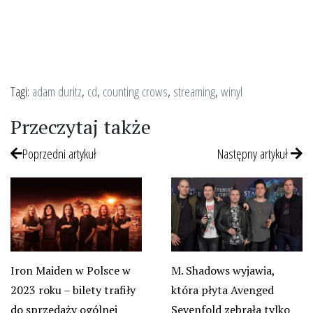
Tagi:
adam duritz
,
cd
,
counting crows
,
streaming
,
winyl
Przeczytaj także
Poprzedni artykuł
Następny artykuł
Iron Maiden w Polsce w
M. Shadows wyjawia,
2023 roku – bilety trafiły
która płyta Avenged
do sprzedaży ogólnej
Sevenfold zebrała tylko