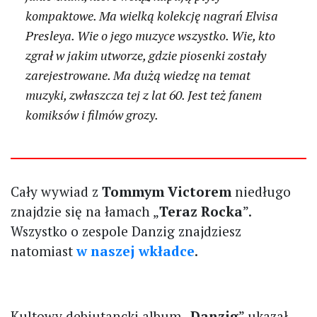
kompaktowe. Ma wielką kolekcję nagrań Elvisa
Presleya. Wie o jego muzyce wszystko. Wie, kto
zgrał w jakim utworze, gdzie piosenki zostały
zarejestrowane. Ma dużą wiedzę na temat
muzyki, zwłaszcza tej z lat 60. Jest też fanem
komiksów i filmów grozy.
Cały wywiad z
Tommym Victorem
niedługo
znajdzie się na łamach „
Teraz Rocka
”.
Wszystko o zespole Danzig znajdziesz
natomiast
w naszej wkładce
.
Kultowy debiutancki album „
Danzig
” ukazał