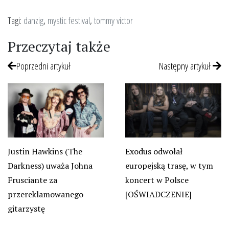
Tagi:
danzig
,
mystic festival
,
tommy victor
Przeczytaj także
Poprzedni artykuł
Następny artykuł
Justin Hawkins (The
Exodus odwołał
Darkness) uważa Johna
europejską trasę, w tym
Frusciante za
koncert w Polsce
przereklamowanego
[OŚWIADCZENIE]
gitarzystę