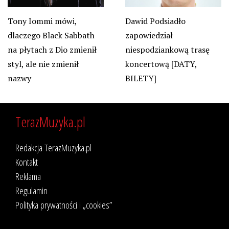
Tony Iommi mówi,
Dawid Podsiadło
dlaczego Black Sabbath
zapowiedział
na płytach z Dio zmienił
niespodziankową trasę
styl, ale nie zmienił
koncertową [DATY,
nazwy
BILETY]
TerazMuzyka.pl
Redakcja TerazMuzyka.pl
Kontakt
Reklama
Regulamin
Polityka prywatności i „cookies”