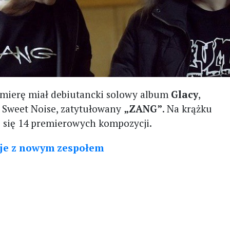
mierę miał debiutancki solowy album
Glacy
,
e Sweet Noise, zatytułowany
„ZANG”
. Na krążku
o się 14 premierowych kompozycji.
uje z nowym zespołem