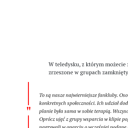
W teledysku, z którym możecie 
zrzeszone w grupach zamknięty
To są nasze najwierniejsze fankluby. Os
konkretnych społeczności. Ich udział do
planie była sama w sobie terapią. Wszysc
Oprócz ujęć z grupy wsparcia w klipie po
nagrywali w oparciu o wcześniej podane 