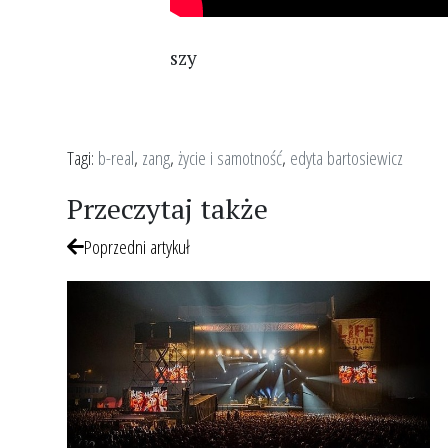
szy
Tagi:
b-real
,
zang
,
życie i samotność
,
edyta bartosiewicz
Przeczytaj także
Poprzedni artykuł