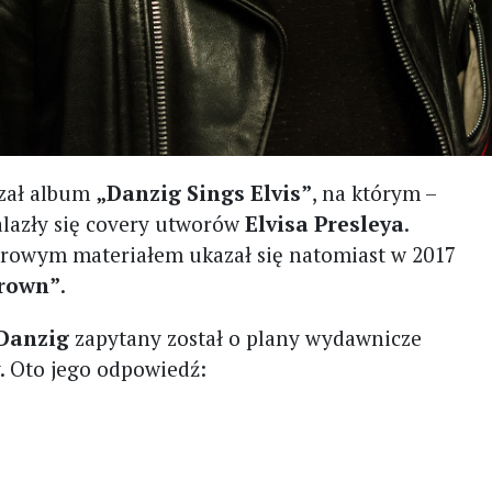
rzał album
„Danzig Sings Elvis”
, na którym –
alazły się covery utworów
Elvisa Presleya
.
rowym materiałem ukazał się natomiast w 2017
Crown”
.
Danzig
zapytany został o plany wydawnicze
. Oto jego odpowiedź: