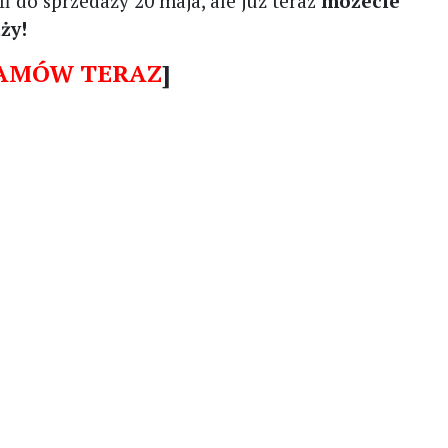
 do sprzedaży 20 maja, ale już teraz
możecie
ży!
AMÓW TERAZ
]