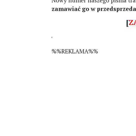
Nowy numer naszego pisma trafi
zamawiać go w przedsprzeda
[
Z
%%REKLAMA%%