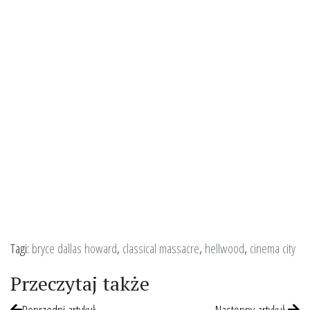
Tagi:
bryce dallas howard
,
classical massacre
,
hellwood
,
cinema city
Przeczytaj także
Poprzedni artykuł
Następny artykuł