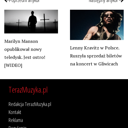
Marilyn Manson
Lenny Kravitz w Polsce.
opublikował nowy
Ruszyła sprzedaż biletów
teledysk. Jest ostro!
na koncert w Gliwicach
[WIDEO]
TerazMuzyka.pl
Redakcja TerazMuzyka.pl
Kontakt
Reklama
Regulamin