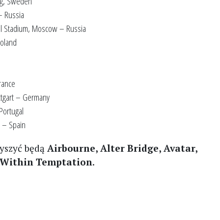
rg, Sweden
– Russia
al Stadium, Moscow – Russia
Poland
France
ttgart – Germany
Portugal
a – Spain
yszyć będą
Airbourne, Alter Bridge, Avatar,
Within Temptation
.