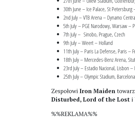
27th June – Ullevi Stadium, Gothenbu
30th June – Ice Palace, St Petersburg 
2nd July – VTB Arena – Dynamo Centr
5th July – PGE Narodowy, Warsaw – 
7th July – Sinobo, Prague, Czech
9th July – Weert – Holland
11th July – Paris La Defense, Paris – 
18th July – Mercedes-Benz Arena, Stu
23rd July – Estadio Nacional, Lisbon – 
25th July – Olympic Stadium, Barcelon
Zespołowi
Iron Maiden
towarz
Disturbed, Lord of the Lost
i
%%REKLAMA%%