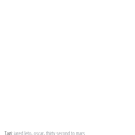
Tagi:
jared leto
,
oscar
,
thirty second to mars