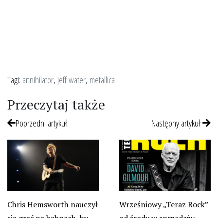
Tagi:
annihilator
,
jeff water
,
metallica
Przeczytaj także
Poprzedni artykuł
Następny artykuł
Chris Hemsworth nauczył
Wrześniowy „Teraz Rock”
się grać na bębnach, by
od środy w sprzedaży