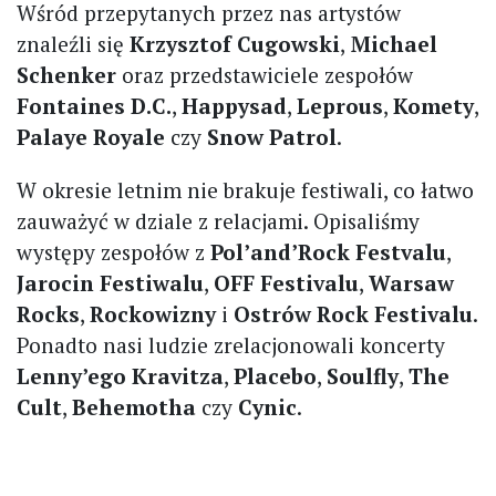
Wśród przepytanych przez nas artystów
znaleźli się
Krzysztof Cugowski
,
Michael
Schenker
oraz przedstawiciele zespołów
Fontaines D.C.
,
Happysad
,
Leprous
,
Komety
,
Palaye Royale
czy
Snow Patrol
.
W okresie letnim nie brakuje festiwali, co łatwo
zauważyć w dziale z relacjami. Opisaliśmy
występy zespołów z
Pol’and’Rock Festvalu
,
Jarocin Festiwalu
,
OFF Festivalu
,
Warsaw
Rocks
,
Rockowizny
i
Ostrów Rock Festivalu
.
Ponadto nasi ludzie zrelacjonowali koncerty
Lenny’ego Kravitza
,
Placebo
,
Soulfly
,
The
Cult
,
Behemotha
czy
Cynic
.