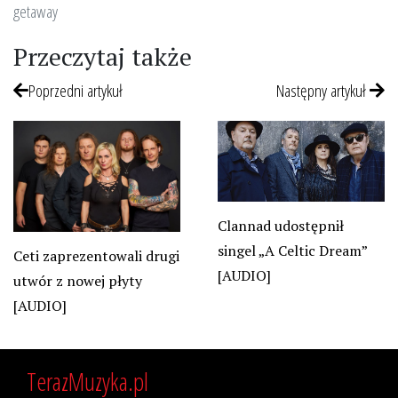
getaway
Przeczytaj także
Poprzedni artykuł
Następny artykuł
Clannad udostępnił
singel „A Celtic Dream”
Ceti zaprezentowali drugi
[AUDIO]
utwór z nowej płyty
[AUDIO]
TerazMuzyka.pl