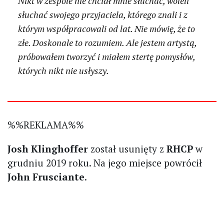
Nikt w zespole nie chciał mnie słuchać, woleli
słuchać swojego przyjaciela, którego znali i z
którym współpracowali od lat. Nie mówię, że to
złe. Doskonale to rozumiem. Ale jestem artystą,
próbowałem tworzyć i miałem stertę pomysłów,
których nikt nie usłyszy.
%%REKLAMA%%
Josh Klinghoffer
został usunięty z
RHCP
w
grudniu 2019 roku. Na jego miejsce powrócił
John Frusciante
.