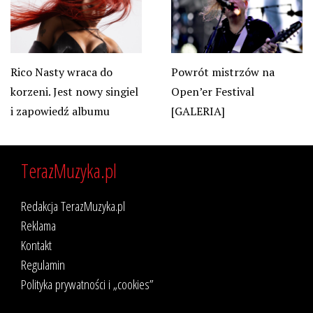
Rico Nasty wraca do
Powrót mistrzów na
korzeni. Jest nowy singiel
Open’er Festival
i zapowiedź albumu
[GALERIA]
TerazMuzyka.pl
Redakcja TerazMuzyka.pl
Reklama
Kontakt
Regulamin
Polityka prywatności i „cookies”