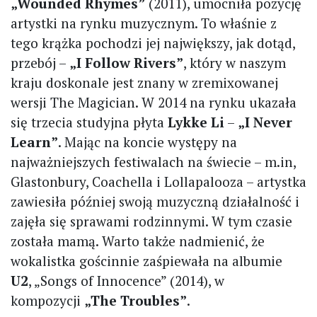
„Wounded Rhymes”
(2011), umocniła pozycję
artystki na rynku muzycznym. To właśnie z
tego krążka pochodzi jej największy, jak dotąd,
przebój –
„I Follow Rivers”
, który w naszym
kraju doskonale jest znany w zremixowanej
wersji The Magician. W 2014 na rynku ukazała
się trzecia studyjna płyta
Lykke Li
–
„I Never
Learn”
. Mając na koncie występy na
najważniejszych festiwalach na świecie – m.in,
Glastonbury, Coachella i Lollapalooza – artystka
zawiesiła później swoją muzyczną działalność i
zajęła się sprawami rodzinnymi. W tym czasie
została mamą. Warto także nadmienić, że
wokalistka gościnnie zaśpiewała na albumie
U2
, „Songs of Innocence” (2014), w
kompozycji
„The Troubles”
.