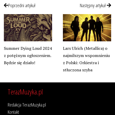
Poprzedni artykuł
Następny artykuł
Summer Dying Loud 2024
Lars Ulrich (Metallica) o
z potężnym ogłoszeniem.
najmilszym wspomnieniu
Będzie się działo!
z Polski: Orkiestra i
stłuczona szyba
TerazMuzyka.pl
Redakcja TerazMuzyka.pl
Kontakt