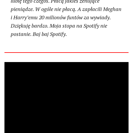
lubię tego czegoś. Płacą jakieś żenujące
pieniądze. W ogóle nie płacą. A zapłacili Meghan
i Harry’emu 20 milionów funtów za wywiady.
Dziękuję bardzo. Moja stopa na Spotify nie
postanie. Baj baj Spotify.