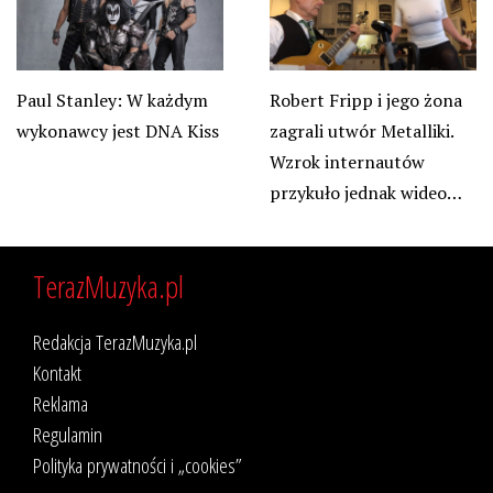
Paul Stanley: W każdym
Robert Fripp i jego żona
wykonawcy jest DNA Kiss
zagrali utwór Metalliki.
Wzrok internautów
przykuło jednak wideo…
TerazMuzyka.pl
Redakcja TerazMuzyka.pl
Kontakt
Reklama
Regulamin
Polityka prywatności i „cookies”