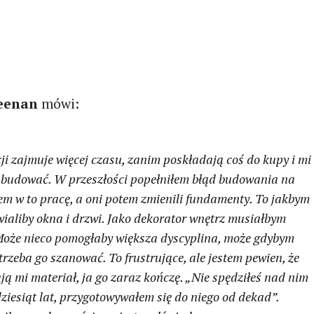
eenan
mówi:
ji zajmuje więcej czasu, zanim poskładają coś do kupy i mi
 budować. W przeszłości popełniłem błąd budowania na
łem w to pracę, a oni potem zmienili fundamenty. To jakbym
ialiby okna i drzwi. Jako dekorator wnętrz musiałbym
Może nieco pomogłaby większa dyscyplina, może gdybym
 trzeba go szanować. To frustrujące, ale jestem pewien, że
ją mi materiał, ja go zaraz kończę. „Nie spędziłeś nad nim
ziesiąt lat, przygotowywałem się do niego od dekad”.