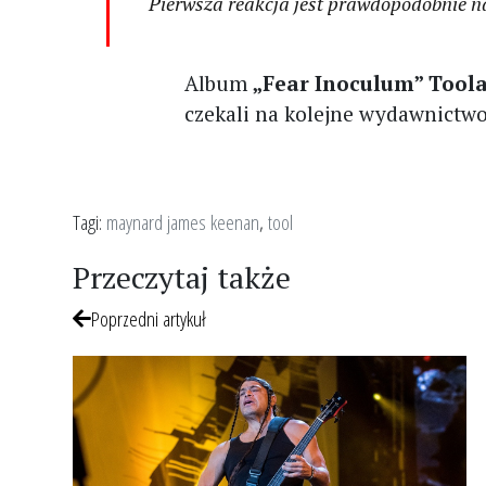
Pierwsza reakcja jest prawdopodobnie n
Album
„Fear Inoculum” Tool
czekali na kolejne wydawnictw
Tagi:
maynard james keenan
,
tool
Przeczytaj także
Poprzedni artykuł