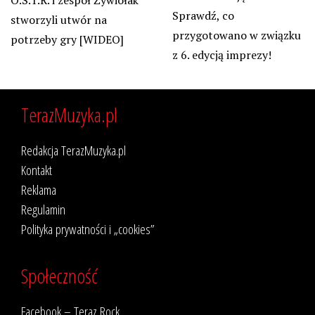
O.S.T.R. i zespół Żywiołak
Sprawdź, co
stworzyli utwór na
przygotowano w związku
potrzeby gry [WIDEO]
z 6. edycją imprezy!
TerazMuzyka.pl
Redakcja TerazMuzyka.pl
Kontakt
Reklama
Regulamin
Polityka prywatności i „cookies”
Społeczność
Facebook – Teraz Rock