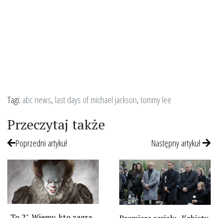
Tagi:
abc news
,
last days of michael jackson
,
tommy lee
Przeczytaj także
Poprzedni artykuł
Następny artykuł
„To 2". Wiemy, kto zagra
Premiera serialu „Kobiety