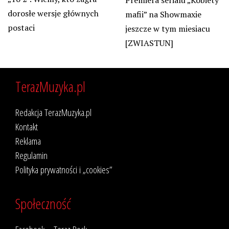
dorosłe wersje głównych
mafii” na Showmaxie
postaci
jeszcze w tym miesiacu
[ZWIASTUN]
TerazMuzyka.pl
Redakcja TerazMuzyka.pl
Kontakt
Reklama
Regulamin
Polityka prywatności i „cookies”
Społeczność