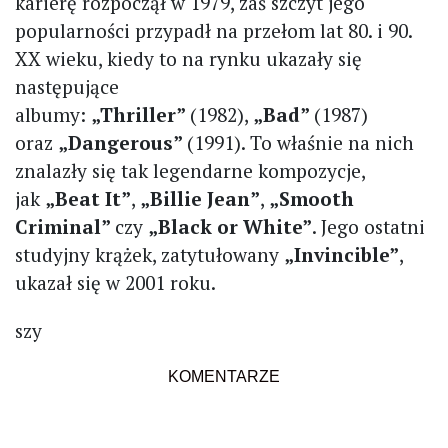
karierę rozpoczął w 1979, zaś szczyt jego
popularności przypadł na przełom lat 80. i 90.
XX wieku, kiedy to na rynku ukazały się
następujące
albumy:
„Thriller”
(1982),
„Bad”
(1987)
oraz
„Dangerous”
(1991). To właśnie na nich
znalazły się tak legendarne kompozycje,
jak
„Beat It”
,
„Billie Jean”
,
„Smooth
Criminal”
czy
„Black or White”
. Jego ostatni
studyjny krążek, zatytułowany
„Invincible”
,
ukazał się w 2001 roku.
szy
KOMENTARZE