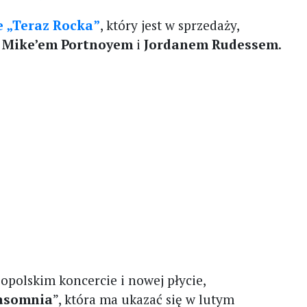
 „Teraz Rocka”
, który jest w sprzedaży,
z
Mike’em Portnoyem
i
Jordanem Rudessem
.
polskim koncercie i nowej płycie,
asomnia
”, która ma ukazać się w lutym