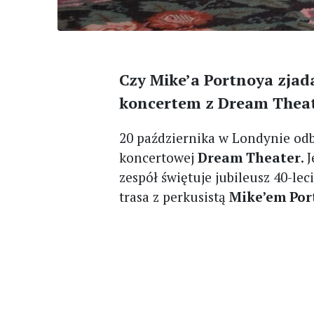
Czy Mike’a Portnoya zjad
koncertem z Dream Theate
20 października w Londynie odby
koncertowej
Dream Theater
. 
zespół świętuje jubileusz 40-leci
trasa z perkusistą
Mike’em Po