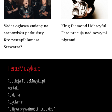
Vader ogłasza zmianę na
King Diamond i Mercyful
stanowisku perkusisty.
Fate pracują nad nowymi
Kto zastąpił Jamesa
płytami
Stewarta?
TerazMuzyka.pl
Redakcja TerazMuzyka.pl
Kontakt
Reklama
Regulamin
Polityka prywatności i „cookies”