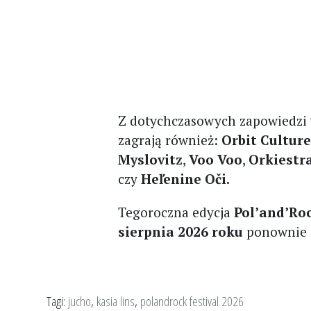
Z dotychczasowych zapowiedzi 
zagrają również:
Orbit Cultur
Myslovitz
,
Voo Voo
,
Orkiestr
czy
Heľenine Oči.
Tegoroczna edycja
Pol’and’Roc
sierpnia 2026 roku
ponownie
Tagi:
jucho
,
kasia lins
,
polandrock festival 2026