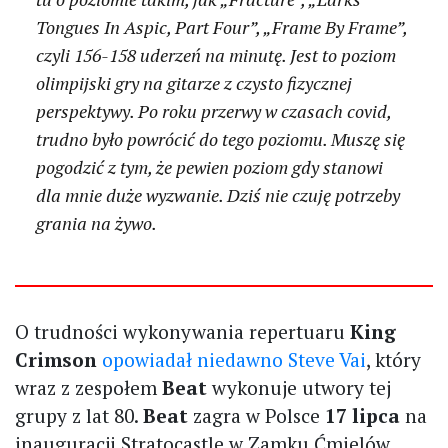
Tongues In Aspic, Part Four”, „Frame By Frame”,
czyli 156-158 uderzeń na minutę. Jest to poziom
olimpijski gry na gitarze z czysto fizycznej
perspektywy. Po roku przerwy w czasach covid,
trudno było powrócić do tego poziomu. Muszę się
pogodzić z tym, że pewien poziom gdy stanowi
dla mnie duże wyzwanie. Dziś nie czuję potrzeby
grania na żywo.
O trudności wykonywania repertuaru
King
Crimson
opowiadał niedawno Steve Vai
, który
wraz z zespołem
Beat
wykonuje utwory tej
grupy z lat 80.
Beat
zagra w Polsce
17 lipca
na
inauguracji Stratocastle w Zamku Ćmielów.