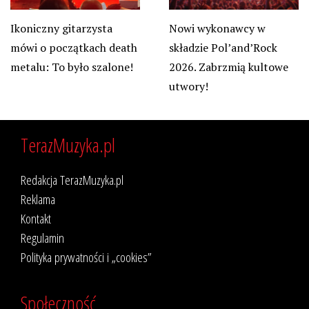
Ikoniczny gitarzysta
Nowi wykonawcy w
mówi o początkach death
składzie Pol’and’Rock
metalu: To było szalone!
2026. Zabrzmią kultowe
utwory!
TerazMuzyka.pl
Redakcja TerazMuzyka.pl
Reklama
Kontakt
Regulamin
Polityka prywatności i „cookies”
Społeczność