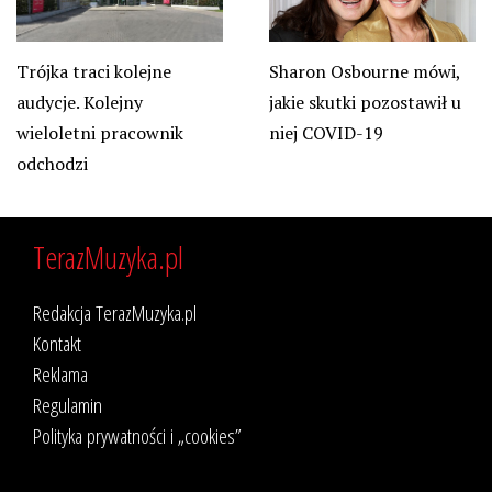
Sharon Osbourne mówi,
Trójka traci kolejne
jakie skutki pozostawił u
audycje. Kolejny
niej COVID-19
wieloletni pracownik
odchodzi
TerazMuzyka.pl
Redakcja TerazMuzyka.pl
Kontakt
Reklama
Regulamin
Polityka prywatności i „cookies”