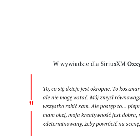
W wywiadzie dla SiriusXM
Ozz
To, co się dzieje jest okropne. To koszm
ale nie mogę wstać. Mój zmysł równowagi j
wszystko robić sam. Ale postęp to… piepr
mam okej, moja kreatywność jest dobra, m
zdeterminowany, żeby powrócić na scenę,